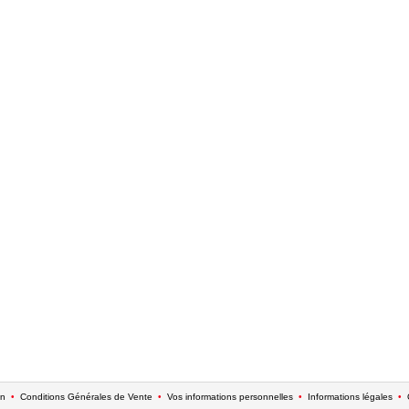
on
•
Conditions Générales de Vente
•
Vos informations personnelles
•
Informations légales
•