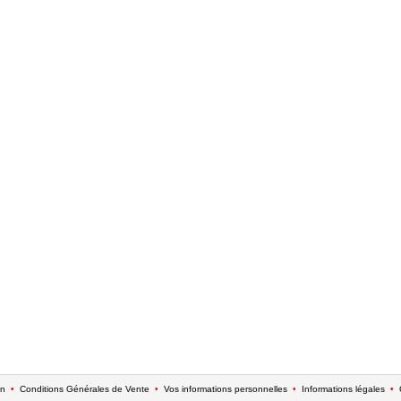
on
•
Conditions Générales de Vente
•
Vos informations personnelles
•
Informations légales
•