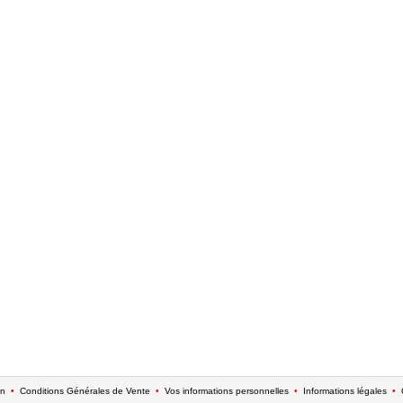
on
•
Conditions Générales de Vente
•
Vos informations personnelles
•
Informations légales
•