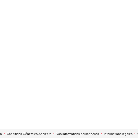
on
•
Conditions Générales de Vente
•
Vos informations personnelles
•
Informations légales
•