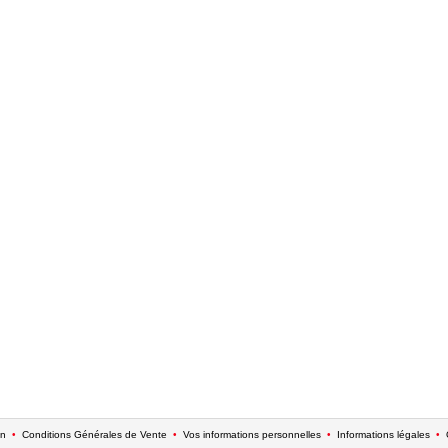
on
•
Conditions Générales de Vente
•
Vos informations personnelles
•
Informations légales
•