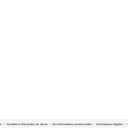
on
•
Conditions Générales de Vente
•
Vos informations personnelles
•
Informations légales
•