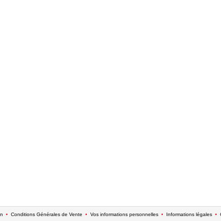
on
•
Conditions Générales de Vente
•
Vos informations personnelles
•
Informations légales
•