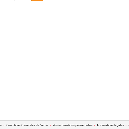
on
•
Conditions Générales de Vente
•
Vos informations personnelles
•
Informations légales
•