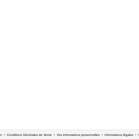
on
•
Conditions Générales de Vente
•
Vos informations personnelles
•
Informations légales
•