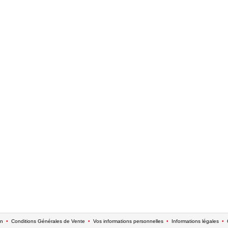
on
•
Conditions Générales de Vente
•
Vos informations personnelles
•
Informations légales
•