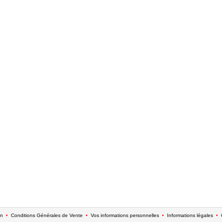
on
•
Conditions Générales de Vente
•
Vos informations personnelles
•
Informations légales
•