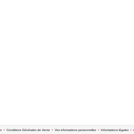
on
•
Conditions Générales de Vente
•
Vos informations personnelles
•
Informations légales
•