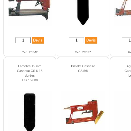
Ref : 20542
Ref : 20037
R
Lamelles 15 mm
Pistolet Cassese
Ag
Cassese CS 6-15
CS 5/8
Cas
dorées
L
Les 15.000