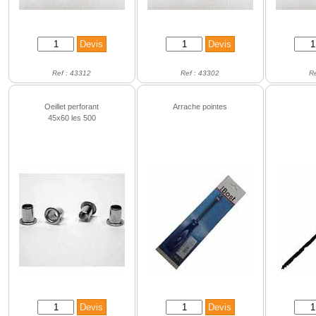
Ref : 43312
Ref : 43302
R
Oeillet perforant
Arrache pointes
45x60 les 500