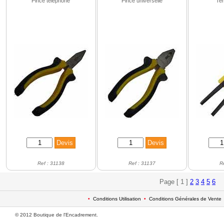
Pince téléphone
Pince universelle
Ten
Ref : 31138
Ref : 31137
R
Page [ 1 ]
2
3
4
5
6
•
Conditions Utilisation
•
Conditions Générales de Vente
© 2012 Boutique de l'Encadrement.