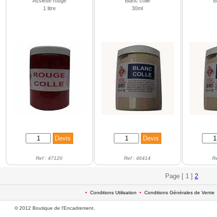
Assiette rouge
Blanc collé
B
1 litre
30ml
Ref : 47120
Ref : 46414
R
Page [ 1 ]
2
•
Conditions Utilisation
•
Conditions Générales de Vente
© 2012 Boutique de l'Encadrement.