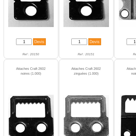
Ref : 20150
Ref : 20151
R
Attaches Craft 2602
Attaches Craft 2602
Attac
noires (1.000)
zinguées (1.000)
noi